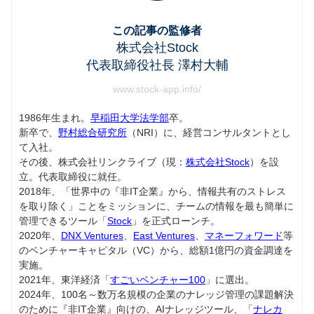
この記事の監修者
株式会社Stock
代表取締役社長 澤村大輔
www.stock-app.info/
1986年生まれ。
早稲田大学法学部
卒。
新卒で、
野村総合研究所
（NRI）に、経営コンサルタントとし
て入社。
その後、株式会社リンクライブ（現：
株式会社Stock
）を設
立。代表取締役に就任。
2018年、「世界中の『非IT企業』から、情報共有のストレス
を取り除く」ことをミッションに、チームの情報を最も簡単に
管理できるツール「
Stock
」を正式ローンチ。
2020年、
DNX Ventures
、
East Ventures
、
マネーフォワード
等
のベンチャーキャピタル（VC）から、総額1億円の資金調達を
実施。
2021年、東洋経済「
すごいベンチャー100
」に選出。
2024年、100名～数万名規模の企業のナレッジ管理の課題解決
のために『非IT企業』向けの、AIナレッジツール、「
ナレカ