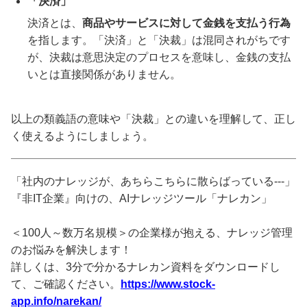
「決済」
決済とは、
商品やサービスに対して金銭を支払う行為
を指します。「決済」と「決裁」は混同されがちです
が、決裁は意思決定のプロセスを意味し、金銭の支払
いとは直接関係がありません。
以上の類義語の意味や「決裁」との違いを理解して、正し
く使えるようにしましょう。
「社内のナレッジが、あちらこちらに散らばっている---」
『非IT企業』向けの、AIナレッジツール「ナレカン」
＜100人～数万名規模＞の企業様が抱える、ナレッジ管理
のお悩みを解決します！
詳しくは、3分で分かるナレカン資料をダウンロードし
て、ご確認ください。
https://www.stock-
app.info/narekan/