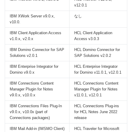
v12.0.1
IBM XWork Server v9.0.x,
なし
v10.0.
IBM Client Application Access
HCL Client Application
v1.0.x, v2.0.x
Access v3.0.3
IBM Domino Connector for SAP
HCL Domino Connector for
Solutions v2.0.1
SAP Solutions v2.0.2
IBM Enterprise Integrator for
HCL Enterprise Integrator
Domino v9.0.x
for Domino v11.0.1, v12.0.1
IBM Connections Content
HCL Connections Content
Manager Plugin for Notes
Manager Plugin for Notes
v9.0.x, v10.0.x
v11.0.1, v12.0.1
IBM Connections Files Plug-In
HCL Connections Plug-ins
v9.0.x, v10.0x (part of
for HCL Notes June 2022
Connections packages)
release
IBM Mail Add-in (IMSMO Client)
HCL Traveler for Microsoft