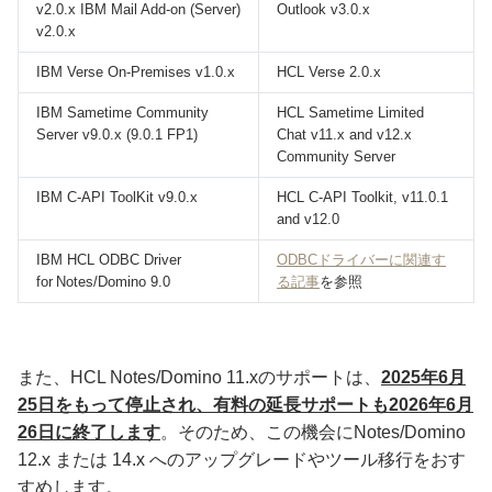
v2.0.x IBM Mail Add-on (Server)
Outlook v3.0.x
v2.0.x
IBM Verse On-Premises v1.0.x
HCL Verse 2.0.x
IBM Sametime Community
HCL Sametime Limited
Server v9.0.x (9.0.1 FP1)
Chat v11.x and v12.x
Community Server
IBM C-API ToolKit v9.0.x
HCL C-API Toolkit, v11.0.1
and v12.0
IBM HCL ODBC Driver
ODBCドライバーに関連す
for Notes/Domino 9.0
る記事
を参照
また、HCL Notes/Domino 11.xのサポートは、
2025年6月
25日をもって停止され、有料の延長サポートも2026年6月
26日に終了します
。そのため、この機会にNotes/Domino
12.x または 14.x へのアップグレードやツール移行をおす
すめします。