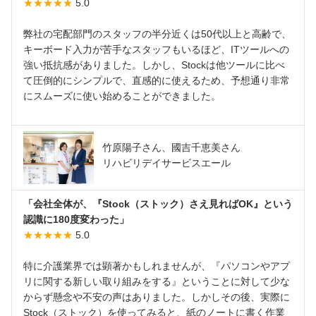
★★★★★
5.0
弊社の宅配部門のスタッフの半分近くは50代以上と高齢で、
キーボード入力が苦手なスタッフもいるほど、ITツールへの
強い抵抗感がありました。しかし、Stockは他ツールに比べ
て圧倒的にシンプルで、直感的に使えるため、予想通り非常
にスムーズに使い始めることができました。
竹原陽子さん、國吉千恵美さん
リハビリデイサービスエール
「会社全体が、『Stock（ストック）さえ見ればOK』という
認識に180度変わった」
★★★★★
5.0
特に介護業界では顕著かもしれませんが、『パソコンやアプ
リに関する新しい取り組みをする』ということに対して少な
からず懸念や不安の声はありました。しかしその後、実際に
Stock（ストック）を使ってみると、紙のノートに書く作業