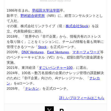
www.stock-app.info/
1986年生まれ。
早稲田大学法学部
卒。
新卒で、
野村総合研究所
（NRI）に、経営コンサルタントとし
て入社。
その後、株式会社リンクライブ（現：
株式会社Stock
）を設
立。代表取締役に就任。
2018年、「世界中の『非IT企業』から、情報共有のストレス
を取り除く」ことをミッションに、チームの情報を最も簡単に
管理できるツール「
Stock
」を正式ローンチ。
2020年、
DNX Ventures
、
East Ventures
、
マネーフォワード
等
のベンチャーキャピタル（VC）から、総額1億円の資金調達を
実施。
2021年、東洋経済「
すごいベンチャー100
」に選出。
2024年、100名～数万名規模の企業のナレッジ管理の課題解決
のために『非IT企業』向けの、AIナレッジツール、「
ナレカ
ン
」をαローンチ。
2026年、「
ナレカン
」を正式ローンチ。
詳しいプロフィールはこちら