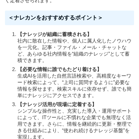
く定着させられます。
＜ナレカンをおすすめするポイント＞
【ナレッジが組織に蓄積される】
社内に散在した情報や、個人に属人化したノウハウ
を一元化。記事・ファイル・メール・チャットな
ど、あらゆる社内情報を“組織のナレッジ”として蓄
積できます。
【必要な情報に誰でもたどり着ける】
生成AIを活用した自然言語検索や、高精度なキーワ
ード検索によって、“上司に質問するように”必要な
情報を探せます。検索スキルに依存せず、誰でも簡
単にナレッジにアクセスできます。
【ナレッジ活用が現場に定着する】
シンプルな操作性と、充実した導入・運用サポート
によって、ITツールに不慣れな企業でも無理なく活
用できます。さらに、情報を継続的に更新・整理で
きる仕組みにより、“使われ続けるナレッジ基盤”を
実現します。