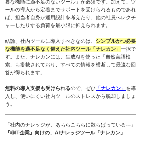
要な機能に過不足のないツール」が必須です。加えて、ツ
ールの導入から定着までサポートを受けられるものであれ
ば、担当者自身が運用設計を考えたり、他の社員へレクチ
ャーしたりする負荷を最小限に抑えられます。
結論、社内ツールに導入すべきなのは、
シンプルかつ必要
な機能を過不足なく備えた社内ツール「ナレカン」
一択で
す。また、ナレカンには、生成AIを使った「自然言語検
索」も搭載されており、すべての情報を横断して最適な回
答が得られます。
無料の導入支援も受けられる
ので、ぜひ
「ナレカン」
を導
入し、使いにくい社内ツールのストレスから脱却しましょ
う。
「社内のナレッジが、あちらこちらに散らばっている---」
『非IT企業』向けの、AIナレッジツール「ナレカン」