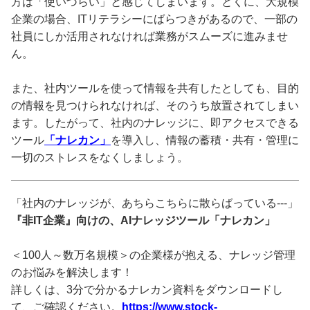
方は「使いづらい」と感じてしまいます。とくに、大規模
企業の場合、ITリテラシーにばらつきがあるので、一部の
社員にしか活用されなければ業務がスムーズに進みませ
ん。
また、社内ツールを使って情報を共有したとしても、目的
の情報を見つけられなければ、そのうち放置されてしまい
ます。したがって、社内のナレッジに、即アクセスできる
ツール
「ナレカン」
を導入し、情報の蓄積・共有・管理に
一切のストレスをなくしましょう。
「社内のナレッジが、あちらこちらに散らばっている---」
『非IT企業』向けの、AIナレッジツール「ナレカン」
＜100人～数万名規模＞の企業様が抱える、ナレッジ管理
のお悩みを解決します！
詳しくは、3分で分かるナレカン資料をダウンロードし
て、ご確認ください。
https://www.stock-