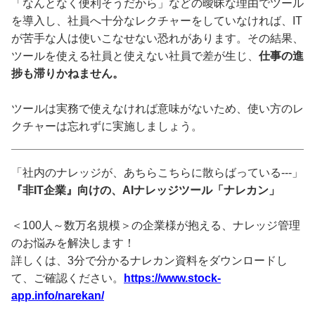
「なんとなく便利そうだから」などの曖昧な理由でツール
を導入し、社員へ十分なレクチャーをしていなければ、IT
が苦手な人は使いこなせない恐れがあります。その結果、
ツールを使える社員と使えない社員で差が生じ、
仕事の進
捗も滞りかねません。
ツールは実務で使えなければ意味がないため、使い方のレ
クチャーは忘れずに実施しましょう。
「社内のナレッジが、あちらこちらに散らばっている---」
『非IT企業』向けの、AIナレッジツール「ナレカン」
＜100人～数万名規模＞の企業様が抱える、ナレッジ管理
のお悩みを解決します！
詳しくは、3分で分かるナレカン資料をダウンロードし
て、ご確認ください。
https://www.stock-
app.info/narekan/