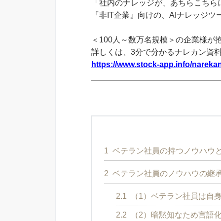
「社内のナレッジが、あちらこちらに
『非IT企業』向けの、AIナレッジ
＜100人～数万名規模＞の企業様が
詳しくは、3分で分かるナレカン資
https://www.stock-app.info/narekan
1
ベテラン社員の持つノウハウ
2
ベテラン社員のノウハウの継
2.1
（1）ベテラン社員は自
2.2
（2）暗黙知なため言語