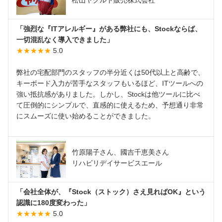
松山ヤクルト販売株式会社
「強烈な『ITアレルギー』がある弊社にも、Stockならば、
一切混乱なく導入できました」
★★★★★
5.0
弊社の宅配部門のスタッフの半分近くは50代以上と高齢で、
キーボード入力が苦手なスタッフもいるほど、ITツールへの
強い抵抗感がありました。しかし、Stockは他ツールに比べ
て圧倒的にシンプルで、直感的に使えるため、予想通り非常
にスムーズに使い始めることができました。
竹原陽子さん、國吉千恵美さん
リハビリデイサービスエール
「会社全体が、『Stock（ストック）さえ見ればOK』という
認識に180度変わった」
★★★★★
5.0