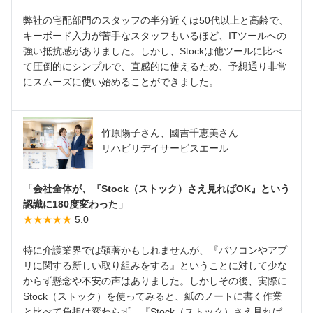
弊社の宅配部門のスタッフの半分近くは50代以上と高齢で、
キーボード入力が苦手なスタッフもいるほど、ITツールへの
強い抵抗感がありました。しかし、Stockは他ツールに比べ
て圧倒的にシンプルで、直感的に使えるため、予想通り非常
にスムーズに使い始めることができました。
竹原陽子さん、國吉千恵美さん
リハビリデイサービスエール
「会社全体が、『Stock（ストック）さえ見ればOK』という
認識に180度変わった」
★★★★★
5.0
特に介護業界では顕著かもしれませんが、『パソコンやアプ
リに関する新しい取り組みをする』ということに対して少な
からず懸念や不安の声はありました。しかしその後、実際に
Stock（ストック）を使ってみると、紙のノートに書く作業
と比べて負担は変わらず、『Stock（ストック）さえ見れば