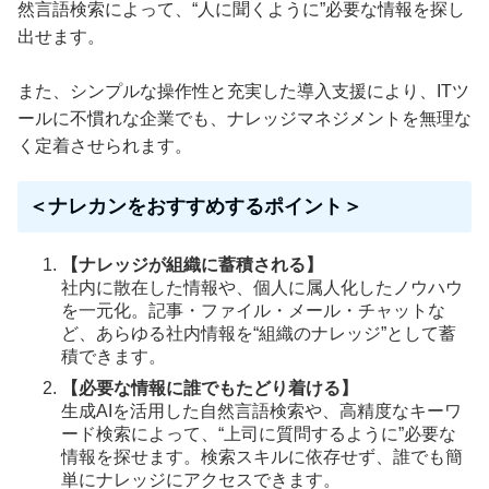
然言語検索によって、“人に聞くように”必要な情報を探し
出せます。
また、シンプルな操作性と充実した導入支援により、ITツ
ールに不慣れな企業でも、ナレッジマネジメントを無理な
く定着させられます。
＜ナレカンをおすすめするポイント＞
【ナレッジが組織に蓄積される】
社内に散在した情報や、個人に属人化したノウハウ
を一元化。記事・ファイル・メール・チャットな
ど、あらゆる社内情報を“組織のナレッジ”として蓄
積できます。
【必要な情報に誰でもたどり着ける】
生成AIを活用した自然言語検索や、高精度なキーワ
ード検索によって、“上司に質問するように”必要な
情報を探せます。検索スキルに依存せず、誰でも簡
単にナレッジにアクセスできます。