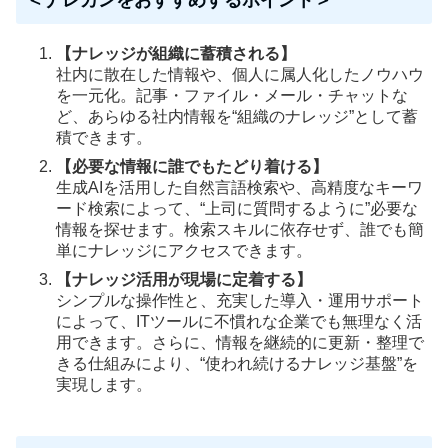
＜ナレカンをおすすめするポイント＞
【ナレッジが組織に蓄積される】
社内に散在した情報や、個人に属人化したノウハウ
を一元化。記事・ファイル・メール・チャットな
ど、あらゆる社内情報を“組織のナレッジ”として蓄
積できます。
【必要な情報に誰でもたどり着ける】
生成AIを活用した自然言語検索や、高精度なキーワ
ード検索によって、“上司に質問するように”必要な
情報を探せます。検索スキルに依存せず、誰でも簡
単にナレッジにアクセスできます。
【ナレッジ活用が現場に定着する】
シンプルな操作性と、充実した導入・運用サポート
によって、ITツールに不慣れな企業でも無理なく活
用できます。さらに、情報を継続的に更新・整理で
きる仕組みにより、“使われ続けるナレッジ基盤”を
実現します。