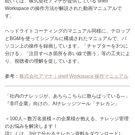
続いては、株式会社アマナが提供している shelf
Workspace の操作方法が解説された動画マニュアルで
す。
ヘッドライトコーティングのマニュアル同様に、テロップ
とBGMを使ってシンプルに構成されたマニュアルで、パ
ソコン上の操作を録画しています。「チャプターを3つに
分ける」「注目すべき箇所を赤い線で囲う」等の工夫によ
り、視聴者の理解を促しています。
参考：
株式会社アマナ｜shelf Workspace 操作マニュアル
「社内のナレッジが、あちらこちらに散らばっている---」
『非IT企業』向けの、AIナレッジツール「ナレカン」
＜100人～数万名規模＞の企業様が抱える、ナレッジ管理
のお悩みを解決します！
詳しくは、3分で分かるナレカン資料をダウンロードし