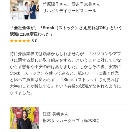
竹原陽子さん、國吉千恵美さん
リハビリデイサービスエール
「会社全体が、『Stock（ストック）さえ見ればOK』という
認識に180度変わった」
★★★★★
5.0
特に介護業界では顕著かもしれませんが、『パソコンやアプ
リに関する新しい取り組みをする』ということに対して少な
からず懸念や不安の声はありました。しかしその後、実際に
Stock（ストック）を使ってみると、紙のノートに書く作業
と比べて負担は変わらず、『Stock（ストック）さえ見れば
大半のことが解決する』という共通の認識がなされるように
なりました。
江藤 美帆さん
栃木サッカークラブ（栃木SC）