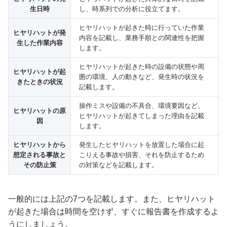
生日時
し、時系列での分析に役立てます。
ヒヤリハットが起きた時に行っていた作業
ヒヤリハットが発
内容を記載し、業務手順との関連性を把握
生した作業内容
します。
ヒヤリハットが起きた時の設備の状態や周
ヒヤリハットが起
囲の環境、人の動きなど、発生時の状況を
きたときの状況
記載します。
操作ミスや設備の不具合、環境要因など、
ヒヤリハットの原
ヒヤリハットが起きてしまった理由を記載
因
します。
ヒヤリハットから
発生したヒヤリハットを放置した場合に起
想定される事故と
こりえる事故や損害、それを防止するため
その防止策
の対策などを記載します。
一般的には上記の7つを記載します。また、ヒヤリハット
が起きた場合は時間を空けず、すぐに報告書を作成するよ
うにしましょう。