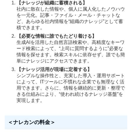
【ナレッジが組織に蓄積される】
社内に散在した情報や、個人に属人化したノウハウ
を一元化。記事・ファイル・メール・チャットな
ど、あらゆる社内情報を“組織のナレッジ”として蓄
積できます。
【必要な情報に誰でもたどり着ける】
生成AIを活用した自然言語検索や、高精度なキーワ
ード検索によって、“上司に質問するように”必要な
情報を探せます。検索スキルに依存せず、誰でも簡
単にナレッジにアクセスできます。
【ナレッジ活用が現場に定着する】
シンプルな操作性と、充実した導入・運用サポート
によって、ITツールに不慣れな企業でも無理なく活
用できます。さらに、情報を継続的に更新・整理で
きる仕組みにより、“使われ続けるナレッジ基盤”を
実現します。
＜ナレカンの料金＞