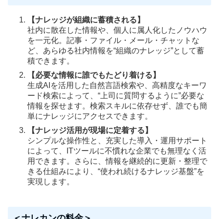
【ナレッジが組織に蓄積される】
社内に散在した情報や、個人に属人化したノウハウ
を一元化。記事・ファイル・メール・チャットな
ど、あらゆる社内情報を“組織のナレッジ”として蓄
積できます。
【必要な情報に誰でもたどり着ける】
生成AIを活用した自然言語検索や、高精度なキーワ
ード検索によって、“上司に質問するように”必要な
情報を探せます。検索スキルに依存せず、誰でも簡
単にナレッジにアクセスできます。
【ナレッジ活用が現場に定着する】
シンプルな操作性と、充実した導入・運用サポート
によって、ITツールに不慣れな企業でも無理なく活
用できます。さらに、情報を継続的に更新・整理で
きる仕組みにより、“使われ続けるナレッジ基盤”を
実現します。
＜ナレカンの料金＞