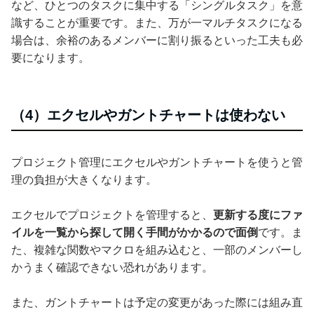
など、ひとつのタスクに集中する「シングルタスク」を意
識することが重要です。また、万が一マルチタスクになる
場合は、余裕のあるメンバーに割り振るといった工夫も必
要になります。
（4）エクセルやガントチャートは使わない
プロジェクト管理にエクセルやガントチャートを使うと管
理の負担が大きくなります。
エクセルでプロジェクトを管理すると、
更新する度にファ
イルを一覧から探して開く手間がかかるので面倒
です。ま
た、複雑な関数やマクロを組み込むと、一部のメンバーし
かうまく確認できない恐れがあります。
また、ガントチャートは予定の変更があった際には組み直