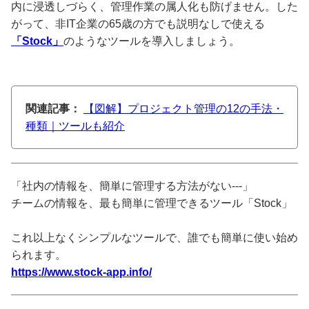
内に浸透しづらく、管理作業の属人化も防げません。した
がって、非IT企業の65歳の方でも説明なしで使える
「Stock」
のようなツールを導入しましょう。
関連記事：
【図解】プロジェクト管理の12の手法・
種類｜ツールも紹介
「社内の情報を、簡単に管理する方法がない---」
チームの情報を、最も簡単に管理できるツール「Stock」
これ以上なくシンプルなツールで、誰でも簡単に使い始め
られます。
https://www.stock-app.info/