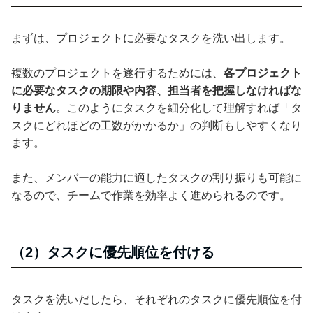
まずは、プロジェクトに必要なタスクを洗い出します。
複数のプロジェクトを遂行するためには、
各プロジェクト
に必要なタスクの期限や内容、担当者を把握しなければな
りません
。このようにタスクを細分化して理解すれば「タ
スクにどれほどの工数がかかるか」の判断もしやすくなり
ます。
また、メンバーの能力に適したタスクの割り振りも可能に
なるので、チームで作業を効率よく進められるのです。
（2）タスクに優先順位を付ける
タスクを洗いだしたら、それぞれのタスクに優先順位を付