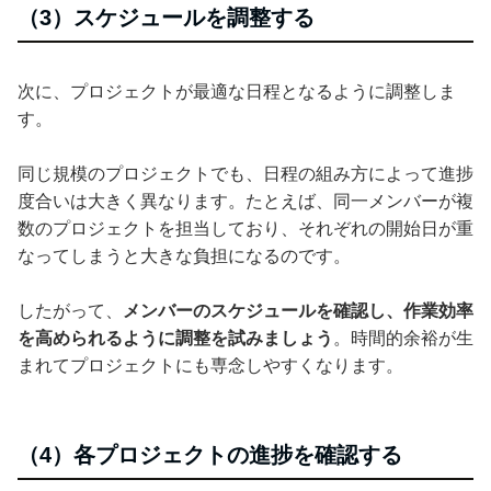
（3）スケジュールを調整する
次に、プロジェクトが最適な日程となるように調整しま
す。
同じ規模のプロジェクトでも、日程の組み方によって進捗
度合いは大きく異なります。たとえば、同一メンバーが複
数のプロジェクトを担当しており、それぞれの開始日が重
なってしまうと大きな負担になるのです。
したがって、
メンバーのスケジュールを確認し、作業効率
を高められるように調整を試みましょう
。時間的余裕が生
まれてプロジェクトにも専念しやすくなります。
（4）各プロジェクトの進捗を確認する