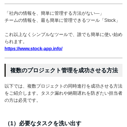
「社内の情報を、簡単に管理する方法がない---」
チームの情報を、最も簡単に管理できるツール「Stock」
これ以上なくシンプルなツールで、誰でも簡単に使い始め
られます。
https://www.stock-app.info/
複数のプロジェクト管理を成功させる方法
以下では、複数プロジェクトの同時進行を成功させる方法
をご紹介します。タスク漏れや納期遅れを防ぎたい担当者
の方は必見です。
（1）必要なタスクを洗い出す