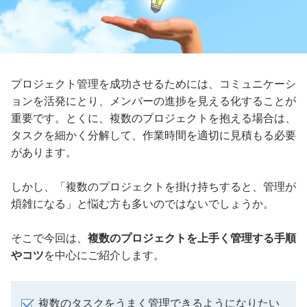
プロジェクト管理を成功させるためには、コミュニケーシ
ョンを活発にとり、メンバーの進捗を見える化することが
重要です。とくに、複数のプロジェクトを抱える場合は、
タスクを細かく分解して、作業時間を適切に見積もる必要
があります。
しかし、「複数のプロジェクトを掛け持ちすると、管理が
煩雑になる」と悩む方も多いのではないでしょうか。
そこで今回は、
複数のプロジェクトを上手く管理する手順
やコツ
を中心にご紹介します。
複数のタスクをうまく管理できるようになりたい