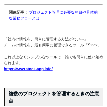
関連記事：
プロジェクト管理に必要な項目や具体的
な業務フローとは
「社内の情報を、簡単に管理する方法がない---」
チームの情報を、最も簡単に管理できるツール「Stock」
これ以上なくシンプルなツールで、誰でも簡単に使い始め
られます。
https://www.stock-app.info/
複数のプロジェクトを管理するときの注意
点