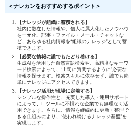
＜ナレカンをおすすめするポイント＞
【ナレッジが組織に蓄積される】
社内に散在した情報や、個人に属人化したノウハウ
を一元化。記事・ファイル・メール・チャットな
ど、あらゆる社内情報を“組織のナレッジ”として蓄
積できます。
【必要な情報に誰でもたどり着ける】
生成AIを活用した自然言語検索や、高精度なキーワ
ード検索によって、“上司に質問するように”必要な
情報を探せます。検索スキルに依存せず、誰でも簡
単にナレッジにアクセスできます。
【ナレッジ活用が現場に定着する】
シンプルな操作性と、充実した導入・運用サポート
によって、ITツールに不慣れな企業でも無理なく活
用できます。さらに、情報を継続的に更新・整理で
きる仕組みにより、“使われ続けるナレッジ基盤”を
実現します。