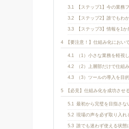
3.1
【ステップ1】今の業務
3.2
【ステップ2】誰でもわ
3.3
【ステップ3】情報を1か
4
【要注意！】仕組み化におい
4.1
（1）小さな業務を軽視
4.2
（2）上層部だけで仕組
4.3
（3）ツールの導入を目
5
【必見】仕組み化を成功させ
5.1
最初から完璧を目指さな
5.2
現場の声を必ず取り入れ
5.3
誰でも迷わず使える状態