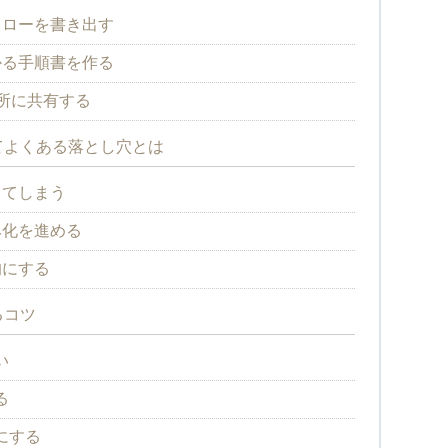
フローを書き出す
かる手順書を作る
所に共有する
てよくある落とし穴とは
してしまう
み化を進める
的にする
るコツ
い
る
にする