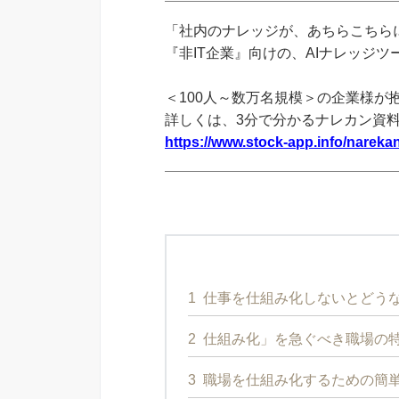
「社内のナレッジが、あちらこちらに
『非IT企業』向けの、AIナレッジ
＜100人～数万名規模＞の企業様が
詳しくは、3分で分かるナレカン資
https://www.stock-app.info/narekan
1
仕事を仕組み化しないとどう
2
仕組み化」を急ぐべき職場の
3
職場を仕組み化するための簡単