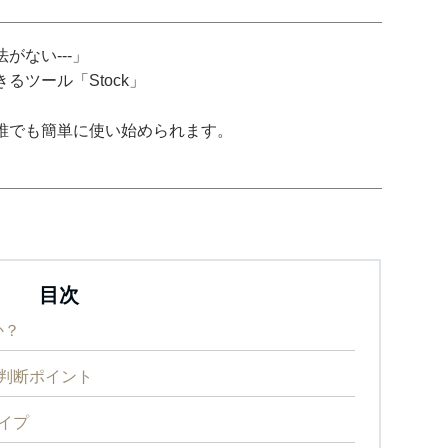
がない---」
ツール「Stock」
誰でも簡単に使い始められます。
目次
か？
判断ポイント
イプ