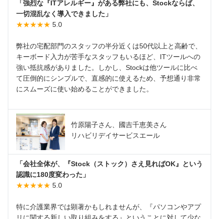
「強烈な『ITアレルギー』がある弊社にも、Stockならば、
一切混乱なく導入できました」
★★★★★
5.0
弊社の宅配部門のスタッフの半分近くは50代以上と高齢で、
キーボード入力が苦手なスタッフもいるほど、ITツールへの
強い抵抗感がありました。しかし、Stockは他ツールに比べ
て圧倒的にシンプルで、直感的に使えるため、予想通り非常
にスムーズに使い始めることができました。
竹原陽子さん、國吉千恵美さん
リハビリデイサービスエール
「会社全体が、『Stock（ストック）さえ見ればOK』という
認識に180度変わった」
★★★★★
5.0
特に介護業界では顕著かもしれませんが、『パソコンやアプ
リに関する新しい取り組みをする』ということに対して少な