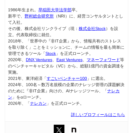
1986年生まれ。
早稲田大学法学部
卒。
新卒で、
野村総合研究所
（NRI）に、経営コンサルタントとし
て入社。
その後、株式会社リンクライブ（現：
株式会社Stock
）を設
立。代表取締役に就任。
2018年、「世界中の『非IT企業』から、情報共有のストレス
を取り除く」ことをミッションに、チームの情報を最も簡単に
管理できるツール「
Stock
」を正式ローンチ。
2020年、
DNX Ventures
、
East Ventures
、
マネーフォワード
等
のベンチャーキャピタル（VC）から、総額1億円の資金調達を
実施。
2021年、東洋経済「
すごいベンチャー100
」に選出。
2024年、100名～数万名規模の企業のナレッジ管理の課題解決
のために『非IT企業』向けの、AIナレッジツール、「
ナレカ
ン
」をαローンチ。
2026年、「
ナレカン
」を正式ローンチ。
詳しいプロフィールはこちら