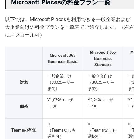
Microsoft Placesの料金プラン一覧
以下では、Microsoft Placesを利用できる一般企業および
大企業向けの料金プランを一覧表でご紹介します。（左右
にスクロール可）
Microsoft 365
Micr
Microsoft 365
Business
Bu
Business Basic
Standard
P
一般企業向け
一般企業向け
一般
対象
（300ユーザー
（300ユーザー
（30
まで）
まで）
まで
¥1,079/ユーザ
¥2,249/ユーザ
¥3,9
価格
ー/月
ー/月
ー/月
○
○
○
Teamsの有無
（Teamsなしも
（Teamsなしも
（Te
選択可）
選択可）
選択