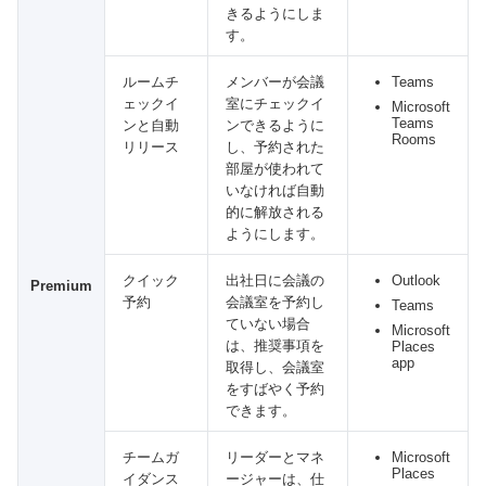
きるようにしま
す。
ルームチ
メンバーが会議
Teams
ェックイ
室にチェックイ
Microsoft
Teams
ンと自動
ンできるように
Rooms
リリース
し、予約された
部屋が使われて
いなければ自動
的に解放される
ようにします。
クイック
出社日に会議の
Outlook
Premium
予約
会議室を予約し
Teams
ていない場合
Microsoft
は、推奨事項を
Places
app
取得し、会議室
をすばやく予約
できます。
チームガ
リーダーとマネ
Microsoft
Places
イダンス
ージャーは、仕