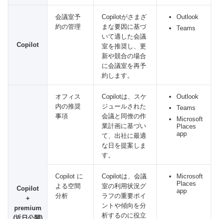
会議室予
Copilotがさまざ
Outlook
約の管理
まな要因に基づ
Teams
いて適した会議
Copilot
室を推奨し、更
新や競合の場合
に会議室を再予
約します。
オフィス
Copilotは、スケ
Outlook
内の推奨
ジュールされた
Teams
事項
会議と同僚の作
Microsoft
業計画に基づい
Places
app
て、出社に最適
な日を提案しま
す。
Copilot に
Copilotは、会議
Microsoft
Places
よる空間
室の利用状況グ
Copilot
app
分析
ラフの重要ポイ
+
ントや傾向を分
premium
析するのに役立
(近日公開)