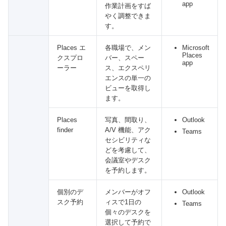
app
作業計画をすば
やく調整できま
す。
Places エ
各職場で、メン
Microsoft
Places
クスプロ
バー、スペー
app
ーラー
ス、エクスペリ
エンスの単一の
ビューを取得し
ます。
Places
写真、間取り、
Outlook
finder
A/V 機能、アク
Teams
セシビリティな
どを考慮して、
会議室やデスク
を予約します。
個別のデ
メンバーがオフ
Outlook
スク予約
ィスで1日の
Teams
個々のデスクを
選択して予約で