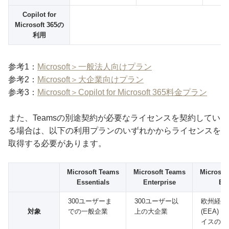
Copilot for
Microsoft 365の
利用
参考1：
Microsoft＞一般法人向けプラン
参考2：
Microsoft＞大企業向けプラン
参考3：
Microsoft＞Copilot for Microsoft 365料金プラン
また、Teamsの別途契約が必要なライセンスを契約してい
る場合は、以下の利用プランのいずれかからライセンスを
取得する必要があります。
Microsoft Teams
Microsoft Teams
Microsof
Essentials
Enterprise
EE
300ユーザーま
300ユーザー以
欧州経済
対象
での一般企業
上の大企業
(EEA) 
イスの企