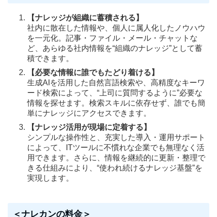
【ナレッジが組織に蓄積される】
社内に散在した情報や、個人に属人化したノウハウ
を一元化。記事・ファイル・メール・チャットな
ど、あらゆる社内情報を“組織のナレッジ”として蓄
積できます。
【必要な情報に誰でもたどり着ける】
生成AIを活用した自然言語検索や、高精度なキーワ
ード検索によって、“上司に質問するように”必要な
情報を探せます。検索スキルに依存せず、誰でも簡
単にナレッジにアクセスできます。
【ナレッジ活用が現場に定着する】
シンプルな操作性と、充実した導入・運用サポート
によって、ITツールに不慣れな企業でも無理なく活
用できます。さらに、情報を継続的に更新・整理で
きる仕組みにより、“使われ続けるナレッジ基盤”を
実現します。
＜ナレカンの料金＞