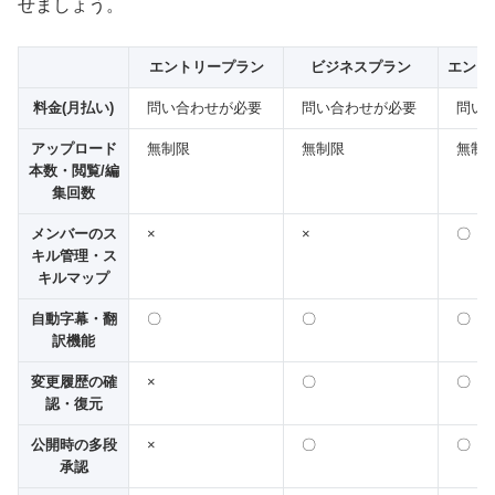
せましょう。
エントリープラン
ビジネスプラン
エンタ
料金(月払い)
問い合わせが必要
問い合わせが必要
問い
アップロード
無制限
無制限
無制
本数・閲覧/編
集回数
メンバーのス
×
×
〇
キル管理・ス
キルマップ
自動字幕・翻
〇
〇
〇
訳機能
変更履歴の確
×
〇
〇
認・復元
公開時の多段
×
〇
〇
承認