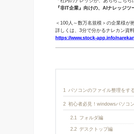
「社内のナレッジが、あちらこちらに
『非IT企業』向けの、AIナレッジ
＜100人～数万名規模＞の企業様が
詳しくは、3分で分かるナレカン資
https://www.stock-app.info/narekan
1
パソコンのファイル整理をす
2
初心者必見！windowsパソ
2.1
フォルダ編
2.2
デスクトップ編