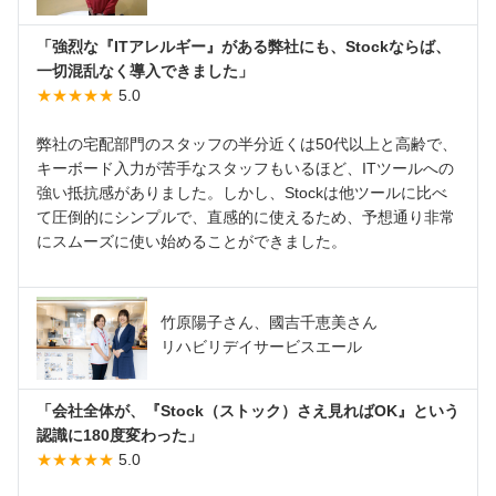
「強烈な『ITアレルギー』がある弊社にも、Stockならば、
一切混乱なく導入できました」
★★★★★
5.0
弊社の宅配部門のスタッフの半分近くは50代以上と高齢で、
キーボード入力が苦手なスタッフもいるほど、ITツールへの
強い抵抗感がありました。しかし、Stockは他ツールに比べ
て圧倒的にシンプルで、直感的に使えるため、予想通り非常
にスムーズに使い始めることができました。
竹原陽子さん、國吉千恵美さん
リハビリデイサービスエール
「会社全体が、『Stock（ストック）さえ見ればOK』という
認識に180度変わった」
★★★★★
5.0