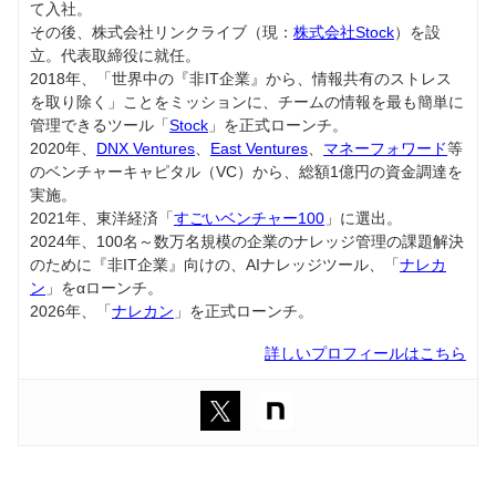
て入社。
その後、株式会社リンクライブ（現：
株式会社Stock
）を設
立。代表取締役に就任。
2018年、「世界中の『非IT企業』から、情報共有のストレス
を取り除く」ことをミッションに、チームの情報を最も簡単に
管理できるツール「
Stock
」を正式ローンチ。
2020年、
DNX Ventures
、
East Ventures
、
マネーフォワード
等
のベンチャーキャピタル（VC）から、総額1億円の資金調達を
実施。
2021年、東洋経済「
すごいベンチャー100
」に選出。
2024年、100名～数万名規模の企業のナレッジ管理の課題解決
のために『非IT企業』向けの、AIナレッジツール、「
ナレカ
ン
」をαローンチ。
2026年、「
ナレカン
」を正式ローンチ。
詳しいプロフィールはこちら