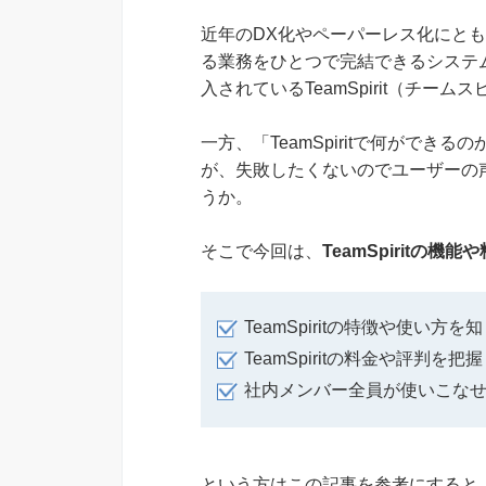
近年のDX化やペーパーレス化にと
る業務をひとつで完結できるシステム
入されているTeamSpirit（チー
一方、「TeamSpiritで何ができる
が、失敗したくないのでユーザーの
うか。
そこで今回は、
TeamSpiritの機
TeamSpiritの特徴や使い方を
TeamSpiritの料金や評判
社内メンバー全員が使いこな
という方はこの記事を参考にすると、T