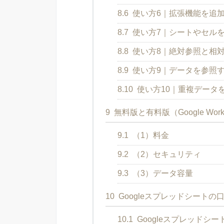
8.6
使い方6｜拡張機能を追
8.7
使い方7｜シートやセル
8.8
使い方8｜絶対参照と相
8.9
使い方9｜データを参照
8.10
使い方10｜重複データ
9
無料版と有料版（Google Wor
9.1
（1）料金
9.2
（2）セキュリティ
9.3
（3）データ容量
10
Googleスプレッドシートの
10.1
Googleスプレッドシ