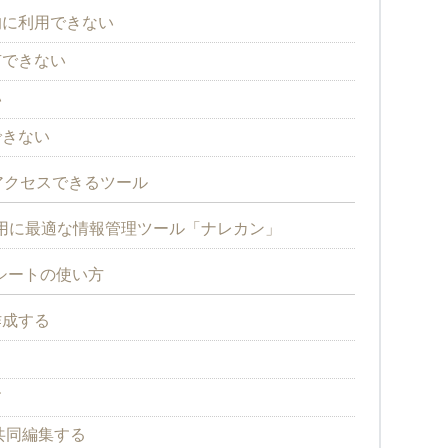
的に利用できない
有できない
い
できない
アクセスできるツール
用に最適な情報管理ツール「ナレカン」
ドシートの使い方
作成する
す
共同編集する