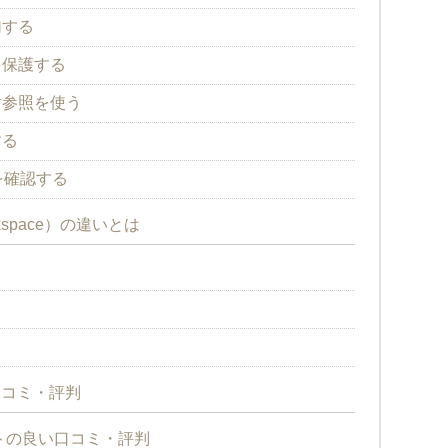
加する
を保護する
対参照を使う
する
を確認する
kspace）の違いとは
口コミ・評判
ートの良い口コミ・評判