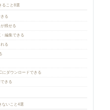
きること8選
できる
トが残せる
覧・編集できる
される
る
る
Cにダウンロードできる
用できる
きないこと4選