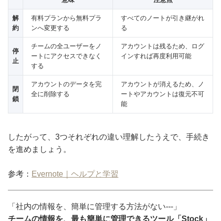
解
有料プランから無料プラ
すべてのノートが引き継がれ
約
ンへ変更する
る
チームの全ユーザーをノ
アカウントは残るため、ログ
停
ートにアクセスできなく
インすれば再度利用可能
止
する
アカウントのデータを完
アカウントが消えるため、ノ
閉
全に削除する
ートやアカウントは復元不可
鎖
能
したがって、3つそれぞれの違い理解したうえで、手続き
を進めましょう。
参考：
Evernote｜ヘルプと学習
「社内の情報を、簡単に管理する方法がない---」
チームの情報を、最も簡単に管理できるツール「Stock」