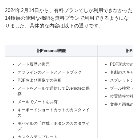
2024年2月14日から、有料プランでしか利用できなかった
14種類の便利な機能を無料プランで利用できるようにな
りました。具体的な内容は以下の通りです。
旧Personal機能
旧Prof
ノート履歴と復元
PDF形式での
オフラインのノートとノートブック
名刺のスキャン
PDFおよび画像での注釈
スプレッドシー
ノートをメールで送信してEvernoteに保
ブール検索（高
存
位置情報で検索
メールでノートを共有
文書と画像の検
キーボードショートカットのカスタマイ
ズ
モバイルの「作成」ボタンのカスタマイ
ズ
カスタムテンプレート