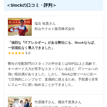
＜Stockの口コミ・評判＞
塩出 祐貴さん
松山ヤクルト販売株式会社
「強烈な『ITアレルギー』がある弊社にも、Stockならば、
一切混乱なく導入できました」
★★★★★
5.0
弊社の宅配部門のスタッフの半分近くは50代以上と高齢で、
キーボード入力が苦手なスタッフもいるほど、ITツールへの
強い抵抗感がありました。しかし、Stockは他ツールに比べ
て圧倒的にシンプルで、直感的に使えるため、予想通り非常
にスムーズに使い始めることができました。
竹原陽子さん、國吉千恵美さん