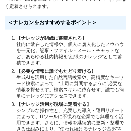
く定着させられます。
＜ナレカンをおすすめするポイント＞
【ナレッジが組織に蓄積される】
社内に散在した情報や、個人に属人化したノウハウ
を一元化。記事・ファイル・メール・チャットな
ど、あらゆる社内情報を“組織のナレッジ”として蓄
積できます。
【必要な情報に誰でもたどり着ける】
生成AIを活用した自然言語検索や、高精度なキーワ
ード検索によって、“上司に質問するように”必要な
情報を探せます。検索スキルに依存せず、誰でも簡
単にナレッジにアクセスできます。
【ナレッジ活用が現場に定着する】
シンプルな操作性と、充実した導入・運用サポート
によって、ITツールに不慣れな企業でも無理なく活
用できます。さらに、情報を継続的に更新・整理で
きる仕組みにより、“使われ続けるナレッジ基盤”を