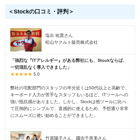
＜Stockの口コミ・評判＞
塩出 祐貴さん
松山ヤクルト販売株式会社
「強烈な『ITアレルギー』がある弊社にも、Stockならば、
一切混乱なく導入できました」
★★★★★
5.0
弊社の宅配部門のスタッフの半分近くは50代以上と高齢で、
キーボード入力が苦手なスタッフもいるほど、ITツールへの
強い抵抗感がありました。しかし、Stockは他ツールに比べ
て圧倒的にシンプルで、直感的に使えるため、予想通り非常
にスムーズに使い始めることができました。
竹原陽子さん、國吉千恵美さん