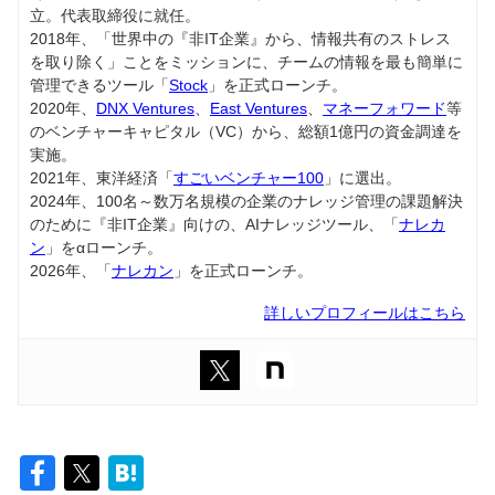
立。代表取締役に就任。
2018年、「世界中の『非IT企業』から、情報共有のストレス
を取り除く」ことをミッションに、チームの情報を最も簡単に
管理できるツール「
Stock
」を正式ローンチ。
2020年、
DNX Ventures
、
East Ventures
、
マネーフォワード
等
のベンチャーキャピタル（VC）から、総額1億円の資金調達を
実施。
2021年、東洋経済「
すごいベンチャー100
」に選出。
2024年、100名～数万名規模の企業のナレッジ管理の課題解決
のために『非IT企業』向けの、AIナレッジツール、「
ナレカ
ン
」をαローンチ。
2026年、「
ナレカン
」を正式ローンチ。
詳しいプロフィールはこちら