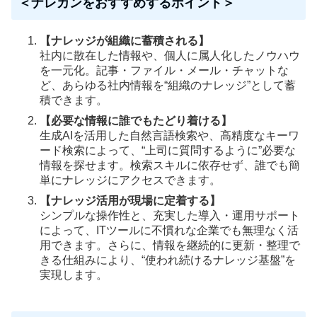
＜ナレカンをおすすめするポイント＞
【ナレッジが組織に蓄積される】
社内に散在した情報や、個人に属人化したノウハウ
を一元化。記事・ファイル・メール・チャットな
ど、あらゆる社内情報を“組織のナレッジ”として蓄
積できます。
【必要な情報に誰でもたどり着ける】
生成AIを活用した自然言語検索や、高精度なキーワ
ード検索によって、“上司に質問するように”必要な
情報を探せます。検索スキルに依存せず、誰でも簡
単にナレッジにアクセスできます。
【ナレッジ活用が現場に定着する】
シンプルな操作性と、充実した導入・運用サポート
によって、ITツールに不慣れな企業でも無理なく活
用できます。さらに、情報を継続的に更新・整理で
きる仕組みにより、“使われ続けるナレッジ基盤”を
実現します。