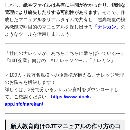
しかし、
紙やファイルは共有に手間がかかったり、煩雑な
管理により紛失したりする可能性があります
。そこで、作
成したマニュアルをリアルタイムで共有し、超高精度の検
索機能で即目的のマニュアルを探し出せる
「ナレカン」
の
ようなツールを活用しましょう。
「社内のナレッジが、あちらこちらに散らばっている---」
『非IT企業』向けの、AIナレッジツール「ナレカン」
＜100人～数万名規模＞の企業様が抱える、ナレッジ管理
のお悩みを解決します！
詳しくは、3分で分かるナレカン資料をダウンロードし
て、ご確認ください。
https://www.stock-
app.info/narekan/
新人教育向けOJTマニュアルの作り方のコ