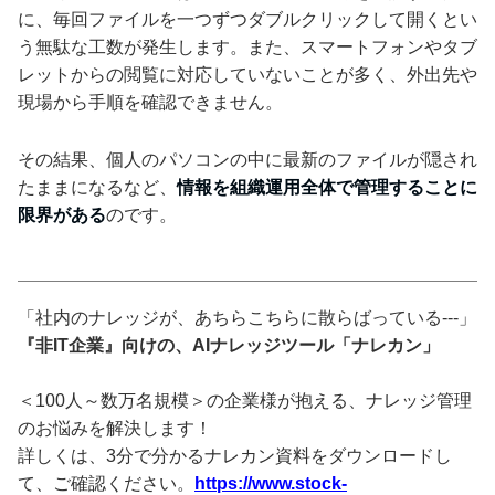
に、毎回ファイルを一つずつダブルクリックして開くとい
う無駄な工数が発生します。また、スマートフォンやタブ
レットからの閲覧に対応していないことが多く、外出先や
現場から手順を確認できません。
その結果、個人のパソコンの中に最新のファイルが隠され
たままになるなど、
情報を組織運用全体で管理することに
限界がある
のです。
「社内のナレッジが、あちらこちらに散らばっている---」
『非IT企業』向けの、AIナレッジツール「ナレカン」
＜100人～数万名規模＞の企業様が抱える、ナレッジ管理
のお悩みを解決します！
詳しくは、3分で分かるナレカン資料をダウンロードし
て、ご確認ください。
https://www.stock-