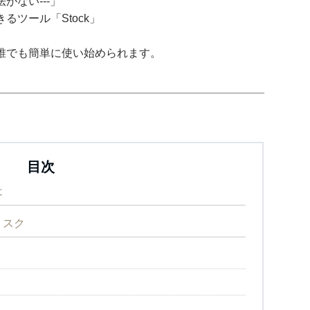
がない---」
ツール「Stock」
誰でも簡単に使い始められます。
目次
は
リスク