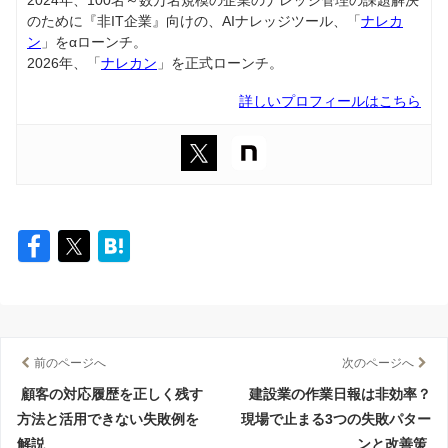
2024年、100名～数万名規模の企業のナレッジ管理の課題解決
のために『非IT企業』向けの、AIナレッジツール、「
ナレカ
ン
」をαローンチ。
2026年、「
ナレカン
」を正式ローンチ。
詳しいプロフィールはこちら
前のページへ
次のページへ
顧客の対応履歴を正しく残す
建設業の作業日報は非効率？
方法と活用できない失敗例を
現場で止まる3つの失敗パター
解説
ンと改善策