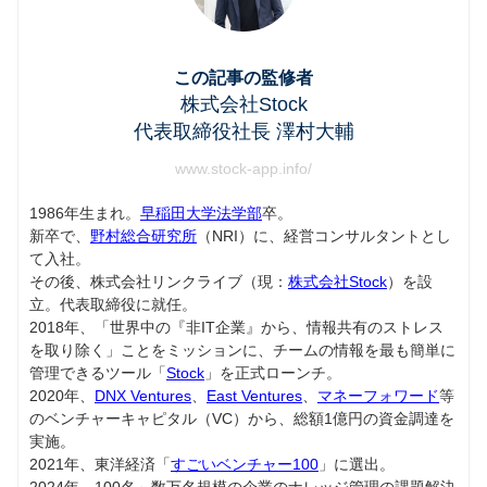
この記事の監修者
株式会社Stock
代表取締役社長 澤村大輔
www.stock-app.info/
1986年生まれ。
早稲田大学法学部
卒。
新卒で、
野村総合研究所
（NRI）に、経営コンサルタントとし
て入社。
その後、株式会社リンクライブ（現：
株式会社Stock
）を設
立。代表取締役に就任。
2018年、「世界中の『非IT企業』から、情報共有のストレス
を取り除く」ことをミッションに、チームの情報を最も簡単に
管理できるツール「
Stock
」を正式ローンチ。
2020年、
DNX Ventures
、
East Ventures
、
マネーフォワード
等
のベンチャーキャピタル（VC）から、総額1億円の資金調達を
実施。
2021年、東洋経済「
すごいベンチャー100
」に選出。