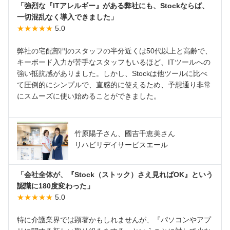
「強烈な『ITアレルギー』がある弊社にも、Stockならば、
一切混乱なく導入できました」
★★★★★
5.0
弊社の宅配部門のスタッフの半分近くは50代以上と高齢で、
キーボード入力が苦手なスタッフもいるほど、ITツールへの
強い抵抗感がありました。しかし、Stockは他ツールに比べ
て圧倒的にシンプルで、直感的に使えるため、予想通り非常
にスムーズに使い始めることができました。
竹原陽子さん、國吉千恵美さん
リハビリデイサービスエール
「会社全体が、『Stock（ストック）さえ見ればOK』という
認識に180度変わった」
★★★★★
5.0
特に介護業界では顕著かもしれませんが、『パソコンやアプ