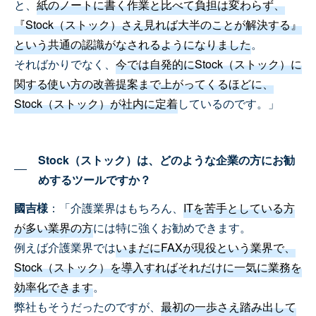
と、
紙のノートに書く作業と比べて負担は変わらず、
『Stock（ストック）さえ見れば大半のことが解決する』
という共通の認識がなされるようになりました
。
そればかりでなく、
今では自発的にStock（ストック）に
関する使い方の改善提案まで上がってくるほどに、
Stock（ストック）が社内に定着
しているのです。」
Stock（ストック）は、どのような企業の方にお勧
めするツールですか？
國吉様
：「介護業界はもちろん、
ITを苦手としている方
が多い業界の方
には特に強くお勧めできます。
例えば介護業界では
いまだにFAXが現役という業界で、
Stock（ストック）を導入すればそれだけに一気に業務を
効率化できます
。
弊社もそうだったのですが、
最初の一歩さえ踏み出して