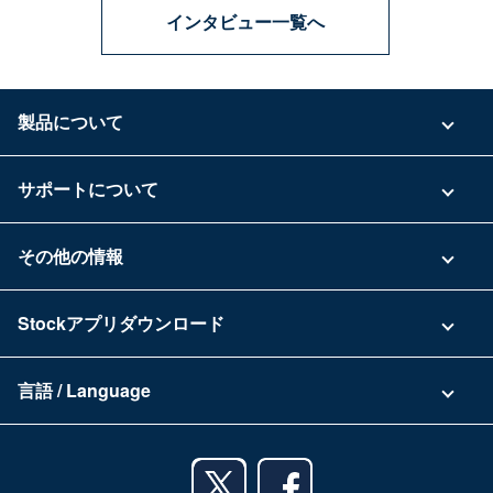
インタビュー一覧へ
製品について
ご利用プラン
サポートについて
具体的な活用事例
お問い合わせ
その他の情報
ご利用企業様の声
よくある質問
運営会社
Stockアプリダウンロード
セキュリティ
Zoomで導入相談（無料）
Stock公式ブログ
アプリダウンロード一覧
資料ダウンロード
言語 / Language
セミナー一覧
iPhoneアプリ
日本語
業務効率化ガイド
Androidアプリ
English