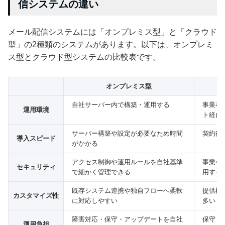
信システムの違い
メール配信システムには「オンプレミス型」と「クラウド
型」の2種類のシステムがあります。以下は、オンプレミ
ス型とクラウド型システムの比較表です。
オンプレミス型
自社サーバー内で構築・運用する
事業者
運用環境
ト経由
サーバー構築や設定が必要なため時間
契約後
導入スピード
がかかる
アクセス制御や運用ルールを自社基準
事業者
セキュリティ
で細かく管理できる
用する
既存システム連携や独自フローへ柔軟
提供機
カスタマイズ性
に対応しやすい
多い
障害対応・保守・アップデートを自社
保守・
運用負担