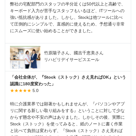
弊社の宅配部門のスタッフの半分近くは50代以上と高齢で、
キーボード入力が苦手なスタッフもいるほど、ITツールへの
強い抵抗感がありました。しかし、Stockは他ツールに比べ
て圧倒的にシンプルで、直感的に使えるため、予想通り非常
にスムーズに使い始めることができました。
竹原陽子さん、國吉千恵美さん
リハビリデイサービスエール
「会社全体が、『Stock（ストック）さえ見ればOK』という
認識に180度変わった」
★★★★★
5.0
特に介護業界では顕著かもしれませんが、『パソコンやアプ
リに関する新しい取り組みをする』ということに対して少な
からず懸念や不安の声はありました。しかしその後、実際に
Stock（ストック）を使ってみると、紙のノートに書く作業
と比べて負担は変わらず、『Stock（ストック）さえ見れば