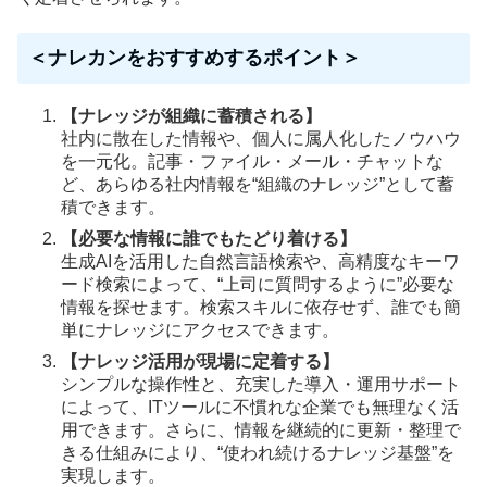
＜ナレカンをおすすめするポイント＞
【ナレッジが組織に蓄積される】
社内に散在した情報や、個人に属人化したノウハウ
を一元化。記事・ファイル・メール・チャットな
ど、あらゆる社内情報を“組織のナレッジ”として蓄
積できます。
【必要な情報に誰でもたどり着ける】
生成AIを活用した自然言語検索や、高精度なキーワ
ード検索によって、“上司に質問するように”必要な
情報を探せます。検索スキルに依存せず、誰でも簡
単にナレッジにアクセスできます。
【ナレッジ活用が現場に定着する】
シンプルな操作性と、充実した導入・運用サポート
によって、ITツールに不慣れな企業でも無理なく活
用できます。さらに、情報を継続的に更新・整理で
きる仕組みにより、“使われ続けるナレッジ基盤”を
実現します。