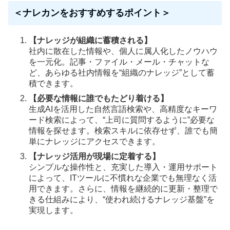
＜ナレカンをおすすめするポイント＞
【ナレッジが組織に蓄積される】
社内に散在した情報や、個人に属人化したノウハウ
を一元化。記事・ファイル・メール・チャットな
ど、あらゆる社内情報を“組織のナレッジ”として蓄
積できます。
【必要な情報に誰でもたどり着ける】
生成AIを活用した自然言語検索や、高精度なキーワ
ード検索によって、“上司に質問するように”必要な
情報を探せます。検索スキルに依存せず、誰でも簡
単にナレッジにアクセスできます。
【ナレッジ活用が現場に定着する】
シンプルな操作性と、充実した導入・運用サポート
によって、ITツールに不慣れな企業でも無理なく活
用できます。さらに、情報を継続的に更新・整理で
きる仕組みにより、“使われ続けるナレッジ基盤”を
実現します。