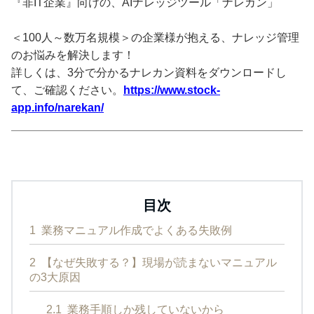
『非IT企業』向けの、AIナレッジツール「ナレカン」
＜100人～数万名規模＞の企業様が抱える、ナレッジ管理
のお悩みを解決します！
詳しくは、3分で分かるナレカン資料をダウンロードし
て、ご確認ください。
https://www.stock-
app.info/narekan/
目次
1
業務マニュアル作成でよくある失敗例
2
【なぜ失敗する？】現場が読まないマニュアル
の3大原因
2.1
業務手順しか残していないから