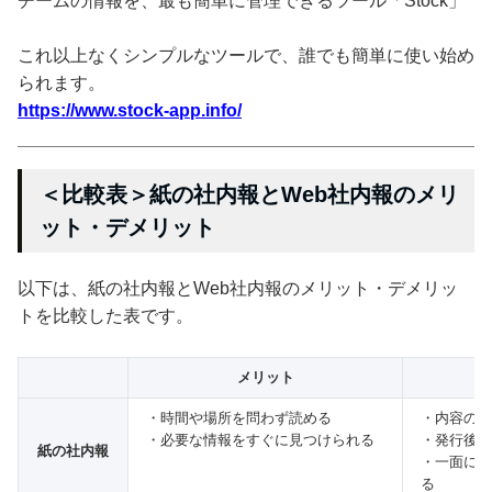
チームの情報を、最も簡単に管理できるツール「Stock」
これ以上なくシンプルなツールで、誰でも簡単に使い始め
られます。
https://www.stock-app.info/
＜比較表＞紙の社内報とWeb社内報のメリ
ット・デメリット
以下は、紙の社内報とWeb社内報のメリット・デメリッ
トを比較した表です。
メリット
・時間や場所を問わず読める
・内容の修
・必要な情報をすぐに見つけられる
・発行後の
紙の社内報
・一面に載
る