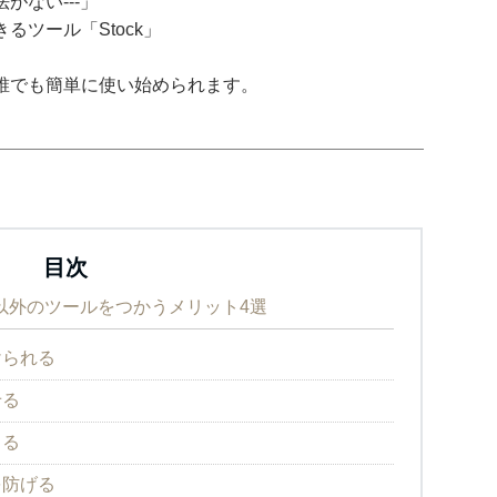
がない---」
ツール「Stock」
誰でも簡単に使い始められます。
目次
E以外のツールをつかうメリット4選
けられる
せる
きる
を防げる