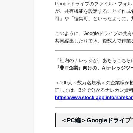
Googleドライブのファイル・フ
が、共有機能を設定することで作成
可」や「編集可」といったように、
このように、Googleドライブの
共同編集したりでき、複数人で作業
「社内のナレッジが、あちらこちらに
『非IT企業』向けの、AIナレッジ
＜100人～数万名規模＞の企業様が
詳しくは、3分で分かるナレカン資
https://www.stock-app.info/narekan
＜PC編＞Googleドラ