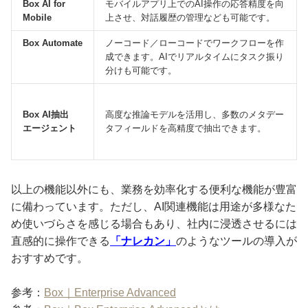
Box AI for
モバイルアプリ上でのAI操作の応答精度を向
Mobile
上させ、対話履歴の管理なども可能です。
Box Automate
ノーコード／ローコードでワークフローを作
成できます。AIでリアルタイムにタスク振り
分けも可能です。
Box AI抽出
高度な推論モデルを活用し、多数のメタデー
エージェント
タフィールドを高精度で抽出できます。
以上の機能以外にも、業務を効率化する便利な機能が豊富
に備わっています。ただし、AI関連機能は用途が多様なた
め使いづらさを感じる場合もあり、社内に浸透させるには
直感的に操作できる
「ナレカン」
のようなツールの導入が
おすすめです。
参考：
Box｜Enterprise Advanced