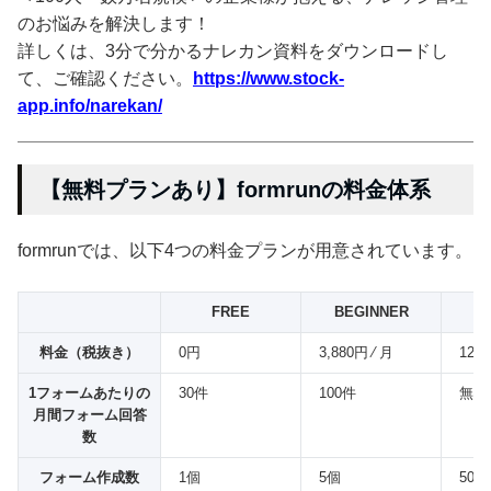
のお悩みを解決します！
詳しくは、3分で分かるナレカン資料をダウンロードし
て、ご確認ください。
https://www.stock-
app.info/narekan/
【無料プランあり】formrunの料金体系
formrunでは、以下4つの料金プランが用意されています。
FREE
BEGINNER
S
料金（税抜き）
0円
3,880円 ⁄ 月
12,9
1フォームあたりの
30件
100件
無制
月間フォーム回答
数
フォーム作成数
1個
5個
50個