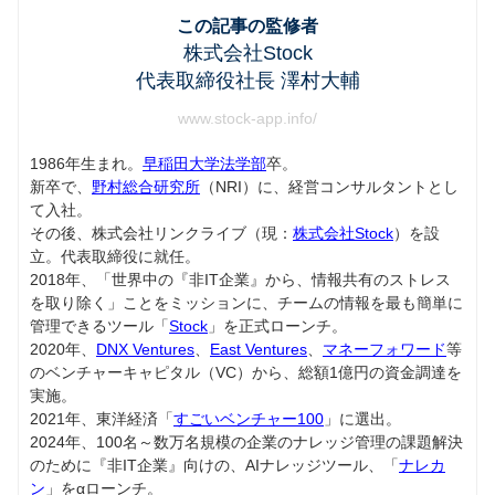
この記事の監修者
株式会社Stock
代表取締役社長 澤村大輔
www.stock-app.info/
1986年生まれ。
早稲田大学法学部
卒。
新卒で、
野村総合研究所
（NRI）に、経営コンサルタントとし
て入社。
その後、株式会社リンクライブ（現：
株式会社Stock
）を設
立。代表取締役に就任。
2018年、「世界中の『非IT企業』から、情報共有のストレス
を取り除く」ことをミッションに、チームの情報を最も簡単に
管理できるツール「
Stock
」を正式ローンチ。
2020年、
DNX Ventures
、
East Ventures
、
マネーフォワード
等
のベンチャーキャピタル（VC）から、総額1億円の資金調達を
実施。
2021年、東洋経済「
すごいベンチャー100
」に選出。
2024年、100名～数万名規模の企業のナレッジ管理の課題解決
のために『非IT企業』向けの、AIナレッジツール、「
ナレカ
ン
」をαローンチ。