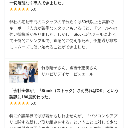
一切混乱なく導入できました」
★★★★★
5.0
弊社の宅配部門のスタッフの半分近くは50代以上と高齢で、
キーボード入力が苦手なスタッフもいるほど、ITツールへの
強い抵抗感がありました。しかし、Stockは他ツールに比べ
て圧倒的にシンプルで、直感的に使えるため、予想通り非常
にスムーズに使い始めることができました。
竹原陽子さん、國吉千恵美さん
リハビリデイサービスエール
「会社全体が、『Stock（ストック）さえ見ればOK』という
認識に180度変わった」
★★★★★
5.0
特に介護業界では顕著かもしれませんが、『パソコンやアプ
リに関する新しい取り組みをする』ということに対して少な