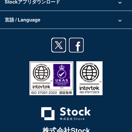
Stockアプリダウンロード
セキュリティ
Zoomで導入相談（無料）
Stock公式ブログ
アプリダウンロード一覧
資料ダウンロード
言語 / Language
セミナー一覧
iPhoneアプリ
日本語
業務効率化ガイド
Androidアプリ
English
利用規約
iPadアプリ
プライバシーポリシー
Androidタブレットアプリ
特定商取引法
株式会社Stock