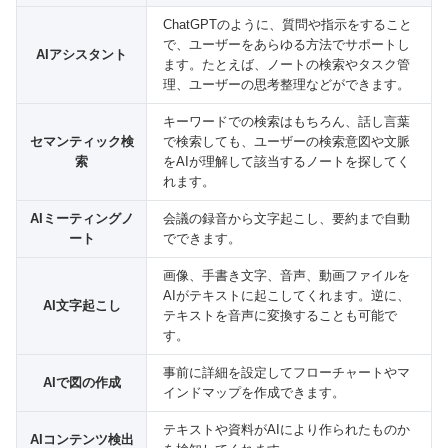
ChatGPTのように、質問や指示をすること
で、ユーザーをあらゆる方法でサポートし
AIアシスタント
ます。たとえば、ノートの検索やタスク管
理、ユーザーの思考整理などができます。
キーワードでの検索はもちろん、話し言葉
セマンティック検
で検索しても、ユーザーの検索意図や文脈
索
をAIが理解して該当するノートを探してく
れます。
AIミーティングノ
会議の録音から文字起こし、要約まで自動
ート
でできます。
画像、手書き文字、音声、動画ファイルを
AIがテキストに起こしてくれます。逆に、
AI文字起こし
テキストを音声に変換することも可能で
す。
事前に詳細を設定してフローチャートやマ
AIで図の作成
インドマップを作成できます。
テキストや資料がAIにより作られたものか
AIコンテンツ検出