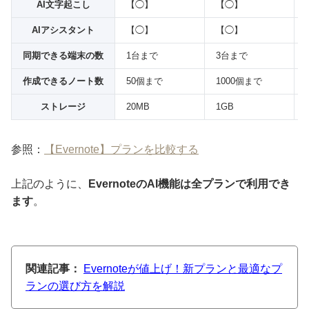
AI文字起こし
【◯】
【◯】
AIアシスタント
【◯】
【◯】
同期できる端末の数
1台まで
3台まで
作成できるノート数
50個まで
1000個まで
ストレージ
20MB
1GB
参照：
【Evernote】プランを比較する
上記のように、
EvernoteのAI機能は全プランで利用でき
ます
。
関連記事：
Evernoteが値上げ！新プランと最適なプ
ランの選び方を解説