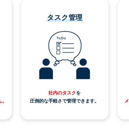
タスク管理
社内のタスク
を
ん。
圧倒的な手軽さで管理できます。
メ