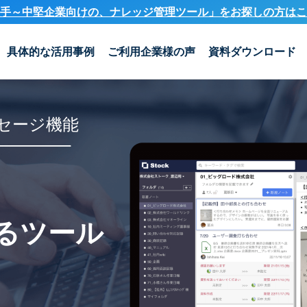
手～中堅企業向けの、ナレッジ管理ツール」を
お探しの方はこ
具体的な活用事例
ご利用企業様の声
資料ダウンロード
セージ機能
るツール