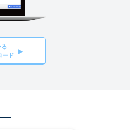
かる
ロード