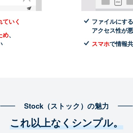
れていく
ファイルにす
アクセス性が
ため
、
い
スマホ
で情報
Stock（ストック）の魅力
これ以上なくシンプル。