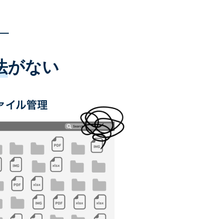
法
がない