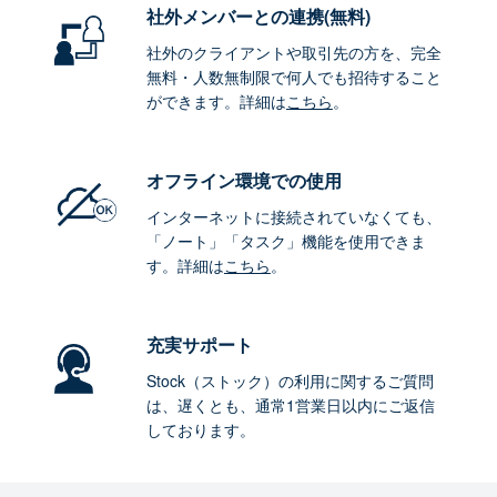
社外メンバーとの連携
(無料)
社外のクライアントや取引先の方を、完全
無料・人数無制限で何人でも招待すること
ができます。詳細は
こちら
。
オフライン環境
での使用
インターネットに接続されていなくても、
「ノート」「タスク」機能を使用できま
す。詳細は
こちら
。
充実サポート
Stock（ストック）の利用に関するご質問
は、遅くとも、通常1営業日以内にご返信
しております。