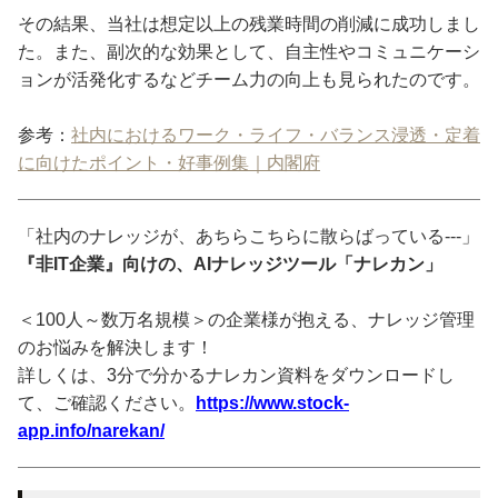
その結果、当社は想定以上の残業時間の削減に成功しまし
た。また、副次的な効果として、自主性やコミュニケーシ
ョンが活発化するなどチーム力の向上も見られたのです。
参考：
社内におけるワーク・ライフ・バランス浸透・定着
に向けたポイント・好事例集｜内閣府
「社内のナレッジが、あちらこちらに散らばっている---」
『非IT企業』向けの、AIナレッジツール「ナレカン」
＜100人～数万名規模＞の企業様が抱える、ナレッジ管理
のお悩みを解決します！
詳しくは、3分で分かるナレカン資料をダウンロードし
て、ご確認ください。
https://www.stock-
app.info/narekan/