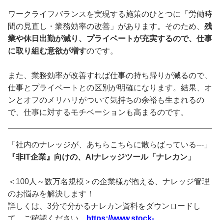
ワークライフバランスを実現する施策のひとつに「労働時
間の見直し・業務効率の改善」があります。そのため、
残
業や休日出勤が減り、プライベートが充実するので、仕事
に取り組む意欲が増す
のです。
また、業務効率が改善すれば仕事の持ち帰りが減るので、
仕事とプライベートとの区別が明確になります。結果、オ
ンとオフのメリハリがついて気持ちの余裕も生まれるの
で、仕事に対するモチベーションも高まるのです。
「社内のナレッジが、あちらこちらに散らばっている---」
『非IT企業』向けの、AIナレッジツール「ナレカン」
＜100人～数万名規模＞の企業様が抱える、ナレッジ管理
のお悩みを解決します！
詳しくは、3分で分かるナレカン資料をダウンロードし
て、ご確認ください。
https://www.stock-