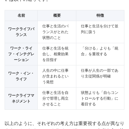
名前
概要
特徴
仕事と生活のバ
仕事と生活を分けて並
ワークライフバ
ランスがとれた
列に扱う
ランス
状態のこと
ワーク・ライ
仕事と生活を統
「分ける」よりも「統
フ・インテグレ
合し、相乗効果
合」を重視する
ーション
を目指す
人生の中に仕事
仕事が人生の一部であ
ワーク・イン・
が含まれるとい
り主従関係が明確
ライフ
う発想
仕事と生活を自
状態よりも「自らコン
ワークライフマ
分で管理し両立
トロールする行動」に
ネジメント
させること
着目する
以上のように、それぞれの考え方は重要視する点が異なり