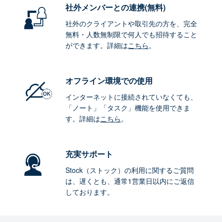
社外メンバーとの連携
(無料)
社外のクライアントや取引先の方を、完全
無料・人数無制限で何人でも招待すること
ができます。詳細は
こちら
。
オフライン環境
での使用
インターネットに接続されていなくても、
「ノート」「タスク」機能を使用できま
す。詳細は
こちら
。
充実サポート
Stock（ストック）の利用に関するご質問
は、遅くとも、通常1営業日以内にご返信
しております。