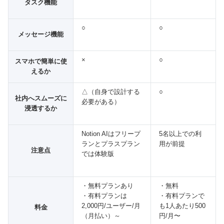
タスク機能
○
○
メッセージ機能
×
○
スマホで簡単に使
えるか
△（自身で設計する
○
社内へスムーズに
必要がある）
浸透するか
Notion AIはフリープ
5名以上での利
ランとプラスプラン
用が前提
注意点
では体験版
・無料プランあり
・無料
・有料プランは
・有料プランで
2,000円/ユーザー/月
も1人あたり500
料金
（月払い）～
円/月〜