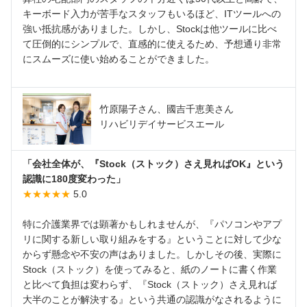
キーボード入力が苦手なスタッフもいるほど、ITツールへの
強い抵抗感がありました。しかし、Stockは他ツールに比べ
て圧倒的にシンプルで、直感的に使えるため、予想通り非常
にスムーズに使い始めることができました。
竹原陽子さん、國吉千恵美さん
リハビリデイサービスエール
「会社全体が、『Stock（ストック）さえ見ればOK』という
認識に180度変わった」
★★★★★
5.0
特に介護業界では顕著かもしれませんが、『パソコンやアプ
リに関する新しい取り組みをする』ということに対して少な
からず懸念や不安の声はありました。しかしその後、実際に
Stock（ストック）を使ってみると、紙のノートに書く作業
と比べて負担は変わらず、『Stock（ストック）さえ見れば
大半のことが解決する』という共通の認識がなされるように