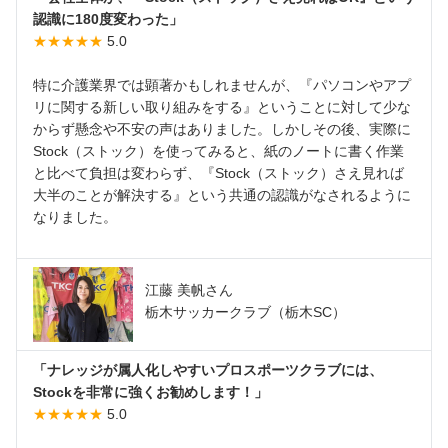
認識に180度変わった」
★★★★★
5.0
特に介護業界では顕著かもしれませんが、『パソコンやアプ
リに関する新しい取り組みをする』ということに対して少な
からず懸念や不安の声はありました。しかしその後、実際に
Stock（ストック）を使ってみると、紙のノートに書く作業
と比べて負担は変わらず、『Stock（ストック）さえ見れば
大半のことが解決する』という共通の認識がなされるように
なりました。
江藤 美帆さん
栃木サッカークラブ（栃木SC）
「ナレッジが属人化しやすいプロスポーツクラブには、
Stockを非常に強くお勧めします！」
★★★★★
5.0