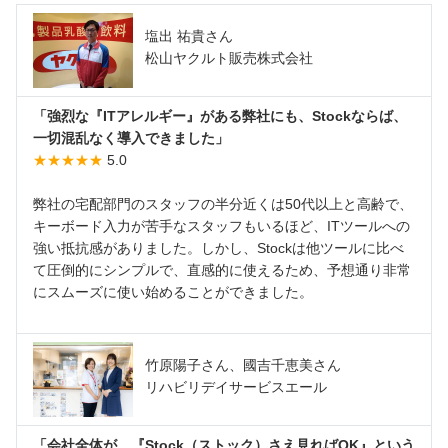
塩出 祐貴さん
松山ヤクルト販売株式会社
「強烈な『ITアレルギー』がある弊社にも、Stockならば、
一切混乱なく導入できました」
★★★★★
5.0
弊社の宅配部門のスタッフの半分近くは50代以上と高齢で、
キーボード入力が苦手なスタッフもいるほど、ITツールへの
強い抵抗感がありました。しかし、Stockは他ツールに比べ
て圧倒的にシンプルで、直感的に使えるため、予想通り非常
にスムーズに使い始めることができました。
竹原陽子さん、國吉千恵美さん
リハビリデイサービスエール
「会社全体が、『Stock（ストック）さえ見ればOK』という