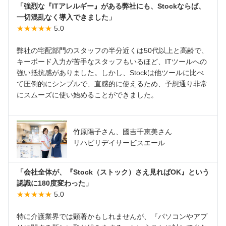
「強烈な『ITアレルギー』がある弊社にも、Stockならば、
一切混乱なく導入できました」
★★★★★
5.0
弊社の宅配部門のスタッフの半分近くは50代以上と高齢で、
キーボード入力が苦手なスタッフもいるほど、ITツールへの
強い抵抗感がありました。しかし、Stockは他ツールに比べ
て圧倒的にシンプルで、直感的に使えるため、予想通り非常
にスムーズに使い始めることができました。
竹原陽子さん、國吉千恵美さん
リハビリデイサービスエール
「会社全体が、『Stock（ストック）さえ見ればOK』という
認識に180度変わった」
★★★★★
5.0
特に介護業界では顕著かもしれませんが、『パソコンやアプ