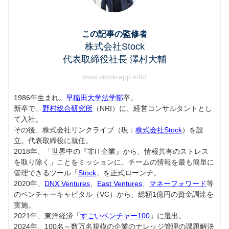
この記事の監修者
株式会社Stock
代表取締役社長 澤村大輔
www.stock-app.info/
1986年生まれ。
早稲田大学法学部
卒。
新卒で、
野村総合研究所
（NRI）に、経営コンサルタントとし
て入社。
その後、株式会社リンクライブ（現：
株式会社Stock
）を設
立。代表取締役に就任。
2018年、「世界中の『非IT企業』から、情報共有のストレス
を取り除く」ことをミッションに、チームの情報を最も簡単に
管理できるツール「
Stock
」を正式ローンチ。
2020年、
DNX Ventures
、
East Ventures
、
マネーフォワード
等
のベンチャーキャピタル（VC）から、総額1億円の資金調達を
実施。
2021年、東洋経済「
すごいベンチャー100
」に選出。
2024年、100名～数万名規模の企業のナレッジ管理の課題解決